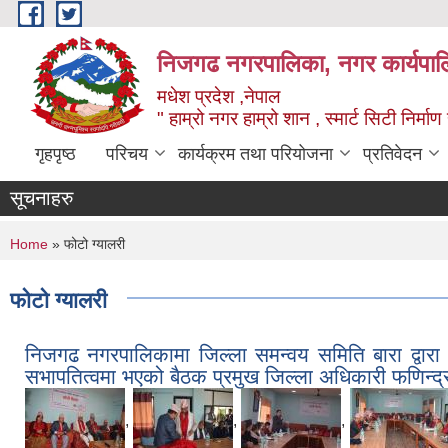
Skip to main content
निजगढ नगरपालिका, नगर कार्यपाल
मधेश प्रदेश ,नेपाल
" हाम्रो नगर हाम्रो शान , स्मार्ट सिटी निर्मा
गृहपृष्ठ
परिचय
कार्यक्रम तथा परियोजना
प्रतिवेदन
सूचनाहरु
You are here
Home
» फोटो ग्यालरी
फोटो ग्यालरी
निजगढ नगरपालिकामा जिल्ला समन्वय समिति बारा द्वा
सभापतित्वमा भएको बैठक प्रमुख जिल्ला अधिकारी फणिन्द्र
,
,
,