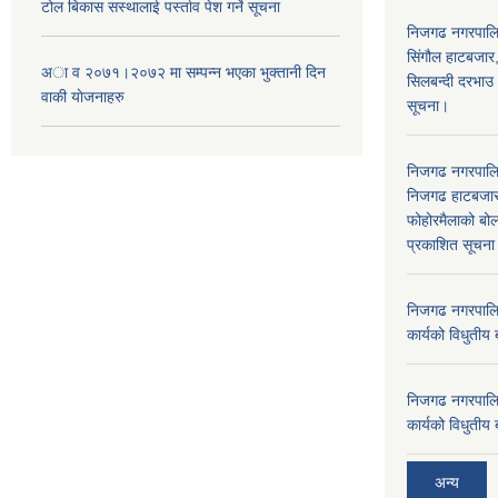
टोल बिकास स‌स्थालाई प‌र्स्ताव पेश गर्ने सूचना
निजगढ नगरपाल
सिंगौल हाटबजार
अा‍ व २०७१।२०७२ मा सम्पन्न भएका भुक्तानी दिन
सिलबन्दी दरभाउ
वा‌की याेजनाहरु
सूचना।
निजगढ नगरपाल
निजगढ हाटबजार 
फोहोरमैलाको बोल
प्रकाशित सूचन
निजगढ नगरपालि
कार्यको विधुतीय 
निजगढ नगरपालि
कार्यको विधुतीय 
अन्य