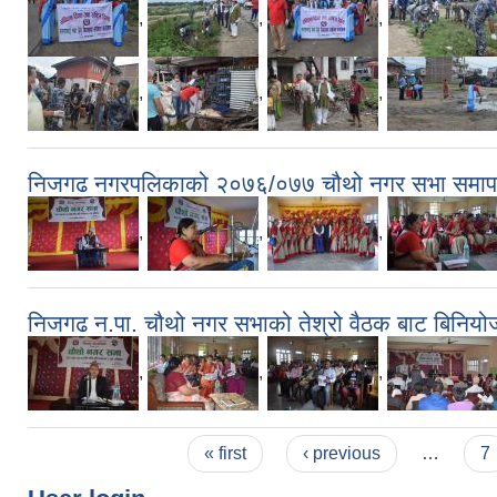
,
,
,
,
,
,
निजगढ नगरपलिकाको २०७६/०७७ चौथो नगर सभा समा
,
,
,
निजगढ न.पा. चौथो नगर सभाको तेश्रो वैठक बाट बिनियो
,
,
,
Pages
« first
‹ previous
…
7