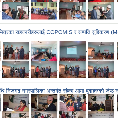
,
,
,
,
रका सहकारीहरुलाई COPOMIS र सम्पति सुद्दिकरण (Money
,
,
,
,
,
,
,
,
,
थि निजगढ नगरपालिका अन्तर्गत रहेका आमा बुवाहरुको जेष्ठ न
,
,
,
,
,