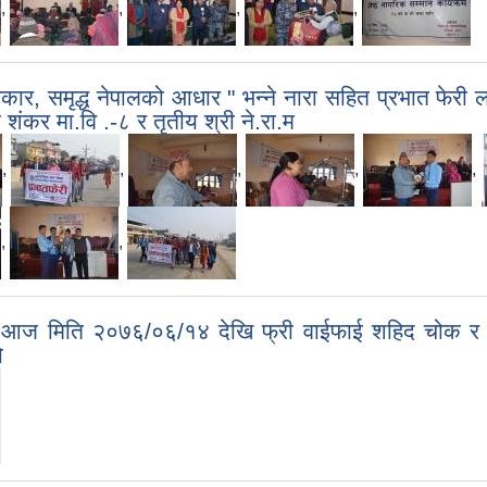
,
,
,
,
िकार, समृद्ध नेपालको आधार " भन्ने नारा सहित प्रभात फेरी
ी शंकर मा.वि .-८ र तृतीय श्री ने.रा.म
,
,
,
,
,
,
,
र आज मिति २०७६/०६/१४ देखि फ्री वाईफाई शहिद चोक र बुद
ो