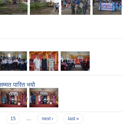
,
,
,
,
,
,
सम्मत पारित भयो
,
15
…
next ›
last »