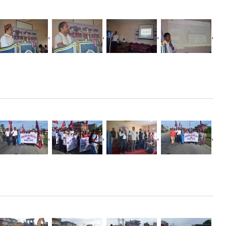
,
,
,
,
,
,
,
,