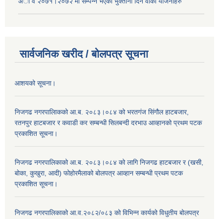
अा‍ व २०७१।२०७२ मा सम्पन्न भएका भुक्तानी दिन वा‌की याेजनाहरु
सार्वजनिक खरीद / बोलपत्र सूचना
आशयको सूचना।
निजगढ नगरपालिाकको आ.ब. २०८३।०८४ को भरतगंज सिंगौल हाटबजार,
रतनपुर हाटबजार र कवाडी कर सम्बन्धी सिलबन्दी दरभाउ आव्हानको प्रथम पटक
प्रकाशित सूचना।
निजगढ नगरपालिकाको आ.ब. २०८३।०८४ को लागि निजगढ हाटबजार र (खसी,
बोका, कुखुरा, आदी) फोहोरमैलाको बोलपत्र आव्हान सम्बन्धी प्रथम पटक
प्रकाशित सूचना।
निजगढ नगरपालिकाको आ.व.२०८२/०८३ को विभिन्न कार्यको विधुतीय बोलपत्र