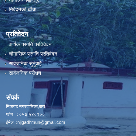
नागरिक वडापत्र
निवेदनको ढाँचा
प्रतिवेदन
वार्षिक प्रगति प्रतिवेदन
चौमासिक प्रगति प्रतिवेदन
सार्वजनिक सुनुवाई
सार्वजनिक परीक्षण
संपर्क
निजगढ नगरपालिका,बारा
फोन : ०५३ ५४०२००
ईमेल :
nijgadhmun@gmail.com