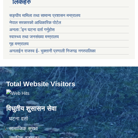
लिंकहरु
सङ्‍घीय मामिला तथा सामान्य प्रशासन मन्त्रालय
नेपाल सरकारको आधिकारिक पोर्टल
अनलार्इन घटना दर्ता गर्नुहोस
स्वास्थ्य तथा जनसंख्या मन्त्रालय
गृह मन्त्रालय
अनलाईन राजस्व ई- भुक्तानी प्रणाली निजगढ नगरपालिका
Total Website Visitors
विधुतीय शुसासन सेवा
घटना दर्ता
सामाजिक सुरक्षा