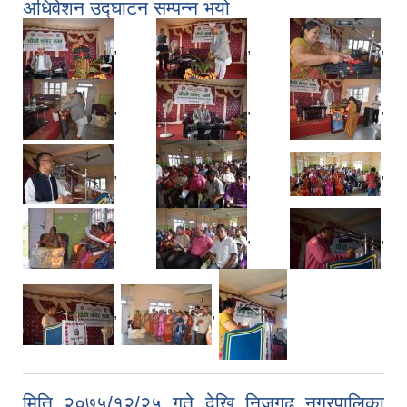
अधिवेशन उद्घाटन सम्पन्न भयो
,
,
,
,
,
,
,
,
,
,
,
,
,
,
मिति २०७५/१२/२५ गते देखि निजगढ नगरपालिका