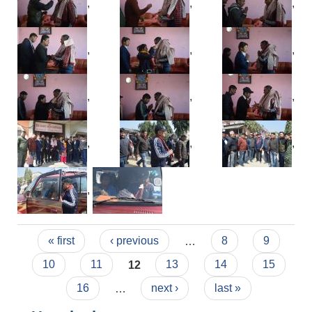
,
,
,
,
,
,
,
,
,
,
,
,
,
Pages
« first
‹ previous
…
8
9
10
11
12
13
14
15
16
…
next ›
last »