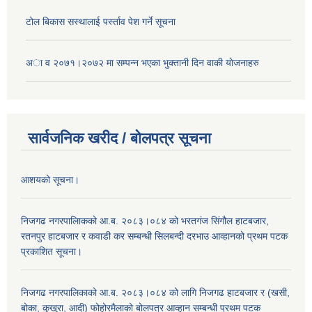
टोल बिकास स‌स्थालाई प‌र्स्ताव पेश गर्ने सूचना
अा‍ व २०७१।२०७२ मा सम्पन्न भएका भुक्तानी दिन वा‌की याेजनाहरु
सार्वजनिक खरीद / बोलपत्र सूचना
आशयको सूचना।
निजगढ नगरपालिाकको आ.ब. २०८३।०८४ को भरतगंज सिंगौल हाटबजार,
रतनपुर हाटबजार र कवाडी कर सम्बन्धी सिलबन्दी दरभाउ आव्हानको प्रथम पटक
प्रकाशित सूचना।
निजगढ नगरपालिकाको आ.ब. २०८३।०८४ को लागि निजगढ हाटबजार र (खसी,
बोका, कुखुरा, आदी) फोहोरमैलाको बोलपत्र आव्हान सम्बन्धी प्रथम पटक