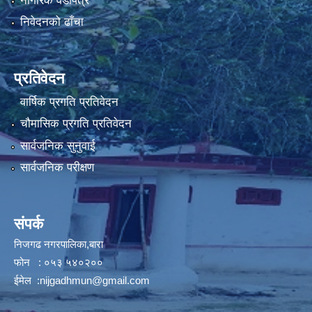
नागरिक वडापत्र
निवेदनको ढाँचा
प्रतिवेदन
वार्षिक प्रगति प्रतिवेदन
चौमासिक प्रगति प्रतिवेदन
सार्वजनिक सुनुवाई
सार्वजनिक परीक्षण
संपर्क
निजगढ नगरपालिका,बारा
फोन : ०५३ ५४०२००
ईमेल :
nijgadhmun@gmail.com