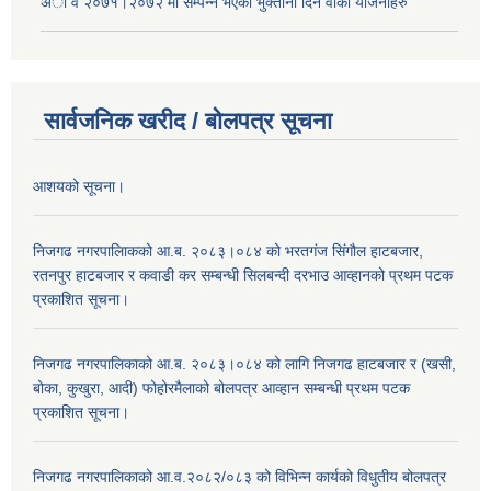
अा‍ व २०७१।२०७२ मा सम्पन्न भएका भुक्तानी दिन वा‌की याेजनाहरु
सार्वजनिक खरीद / बोलपत्र सूचना
आशयको सूचना।
निजगढ नगरपालिाकको आ.ब. २०८३।०८४ को भरतगंज सिंगौल हाटबजार,
रतनपुर हाटबजार र कवाडी कर सम्बन्धी सिलबन्दी दरभाउ आव्हानको प्रथम पटक
प्रकाशित सूचना।
निजगढ नगरपालिकाको आ.ब. २०८३।०८४ को लागि निजगढ हाटबजार र (खसी,
बोका, कुखुरा, आदी) फोहोरमैलाको बोलपत्र आव्हान सम्बन्धी प्रथम पटक
प्रकाशित सूचना।
निजगढ नगरपालिकाको आ.व.२०८२/०८३ को विभिन्न कार्यको विधुतीय बोलपत्र