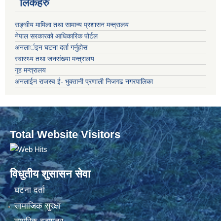
लिंकहरु
सङ्‍घीय मामिला तथा सामान्य प्रशासन मन्त्रालय
नेपाल सरकारको आधिकारिक पोर्टल
अनलार्इन घटना दर्ता गर्नुहोस
स्वास्थ्य तथा जनसंख्या मन्त्रालय
गृह मन्त्रालय
अनलाईन राजस्व ई- भुक्तानी प्रणाली निजगढ नगरपालिका
Total Website Visitors
विधुतीय शुसासन सेवा
घटना दर्ता
सामाजिक सुरक्षा