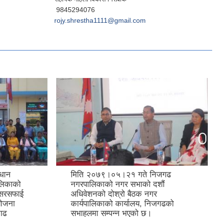
9845294076
rojy.shrestha1111@gmail.com
धान
मिति २०७९।०५।२१ गते निजगढ
लिकाको
नगरपालिकाको नगर सभाको दशौं
 सरसफाई
अधिवेशनको दोश्रो बैठक नगर
योजना
कार्यपालिकाको कार्यालय, निजगढको
जगढ
सभाहलमा सम्पन्न भएको छ।