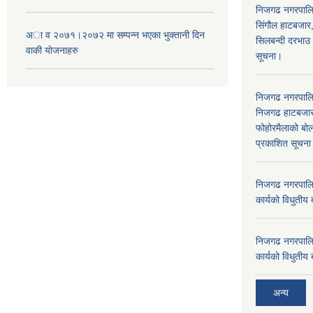
निजगढ नगरपाल
सिंगौल हाटबजार
अा‍ व २०७१।२०७२ मा सम्पन्न भएका भुक्तानी दिन
सिलबन्दी दरभाउ
वा‌की याेजनाहरु
सूचना।
निजगढ नगरपाल
निजगढ हाटबजार 
फोहोरमैलाको बोल
प्रकाशित सूचन
निजगढ नगरपालि
कार्यको विधुतीय 
निजगढ नगरपालि
कार्यको विधुतीय 
अन्य