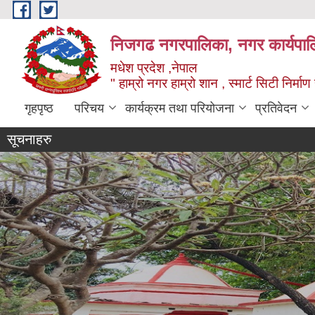
Skip to main content
निजगढ नगरपालिका, नगर कार्यपाल
मधेश प्रदेश ,नेपाल
" हाम्रो नगर हाम्रो शान , स्मार्ट सिटी निर्मा
गृहपृष्ठ
परिचय
कार्यक्रम तथा परियोजना
प्रतिवेदन
सूचनाहरु