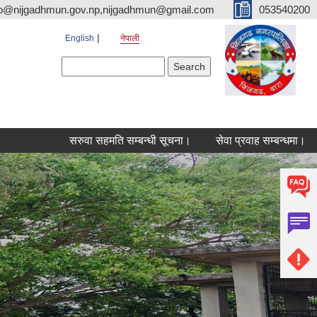
fo@nijgadhmun.gov.np,nijgadhmun@gmail.com
053540200
English
नेपाली
Search form
Search
सरुवा सहमति सम्बन्धी सूचना।
सेवा प्रवाह सम्बन्धमा।
सरुवाक