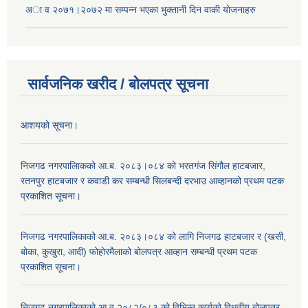
अा‍ व २०७१।२०७२ मा सम्पन्न भएका भुक्तानी दिन वा‌की याेजनाहरु
सार्वजनिक खरीद / बोलपत्र सूचना
आशयको सूचना।
निजगढ नगरपालिाकको आ.ब. २०८३।०८४ को भरतगंज सिंगौल हाटबजार,
रतनपुर हाटबजार र कवाडी कर सम्बन्धी सिलबन्दी दरभाउ आव्हानको प्रथम पटक
प्रकाशित सूचना।
निजगढ नगरपालिकाको आ.ब. २०८३।०८४ को लागि निजगढ हाटबजार र (खसी,
बोका, कुखुरा, आदी) फोहोरमैलाको बोलपत्र आव्हान सम्बन्धी प्रथम पटक
प्रकाशित सूचना।
निजगढ नगरपालिकाको आ.व.२०८२/०८३ को विभिन्न कार्यको विधुतीय बोलपत्र