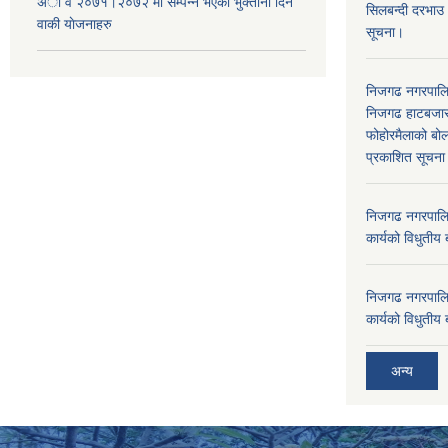
अा‍ व २०७१।२०७२ मा सम्पन्न भएका भुक्तानी दिन
सिलबन्दी दरभाउ
वा‌की याेजनाहरु
सूचना।
निजगढ नगरपाल
निजगढ हाटबजार 
फोहोरमैलाको बोल
प्रकाशित सूचन
निजगढ नगरपालि
कार्यको विधुतीय 
निजगढ नगरपालि
कार्यको विधुतीय 
अन्य