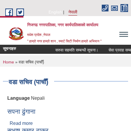
Skip to main content
English
नेपाली
निजगढ नगरपालिका, नगर कार्यपालिकाको कार्यालय
मधेश प्रदेश ,नेपाल
" हाम्रो नगर हाम्रो शान , स्मार्ट सिटी निर्माण हाम्रो अभियान "
सूचनाहरु
सरुवा सहमति सम्बन्धी सूचना।
सेवा प्रवाह सम्बन्ध
You are here
Home
» वडा सचिव (पाचौँ)
वडा सचिव (पाचौँ)
Language
Nepali
सपना ढुंगाना
Read more
about सपना ढुंगाना
सुभाष कुमार ठाकुर