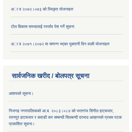
अा व २०७२।०७३ काे स्विकृत याेजनाहरु
टोल बिकास स‌स्थालाई प‌र्स्ताव पेश गर्ने सूचना
अा‍ व २०७१।२०७२ मा सम्पन्न भएका भुक्तानी दिन वा‌की याेजनाहरु
सार्वजनिक खरीद / बोलपत्र सूचना
आशयको सूचना।
निजगढ नगरपालिाकको आ.ब. २०८३।०८४ को भरतगंज सिंगौल हाटबजार,
रतनपुर हाटबजार र कवाडी कर सम्बन्धी सिलबन्दी दरभाउ आव्हानको प्रथम पटक
प्रकाशित सूचना।