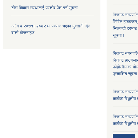
टोल बिकास स‌स्थालाई प‌र्स्ताव पेश गर्ने सूचना
निजगढ नगरपाल
सिंगौल हाटबजार
अा‍ व २०७१।२०७२ मा सम्पन्न भएका भुक्तानी दिन
सिलबन्दी दरभाउ
वा‌की याेजनाहरु
सूचना।
निजगढ नगरपाल
निजगढ हाटबजार 
फोहोरमैलाको बोल
प्रकाशित सूचन
निजगढ नगरपालि
कार्यको विधुतीय 
निजगढ नगरपालि
कार्यको विधुतीय 