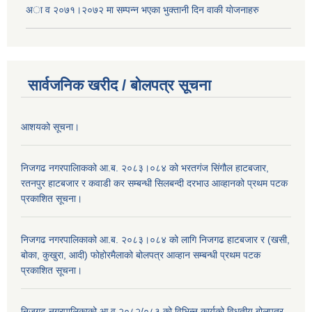
अा‍ व २०७१।२०७२ मा सम्पन्न भएका भुक्तानी दिन वा‌की याेजनाहरु
सार्वजनिक खरीद / बोलपत्र सूचना
आशयको सूचना।
निजगढ नगरपालिाकको आ.ब. २०८३।०८४ को भरतगंज सिंगौल हाटबजार,
रतनपुर हाटबजार र कवाडी कर सम्बन्धी सिलबन्दी दरभाउ आव्हानको प्रथम पटक
प्रकाशित सूचना।
निजगढ नगरपालिकाको आ.ब. २०८३।०८४ को लागि निजगढ हाटबजार र (खसी,
बोका, कुखुरा, आदी) फोहोरमैलाको बोलपत्र आव्हान सम्बन्धी प्रथम पटक
प्रकाशित सूचना।
निजगढ नगरपालिकाको आ.व.२०८२/०८३ को विभिन्न कार्यको विधुतीय बोलपत्र