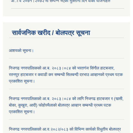
अा‍ व २०७१।२०७२ मा सम्पन्न भएका भुक्तानी दिन वा‌की याेजनाहरु
सार्वजनिक खरीद / बोलपत्र सूचना
आशयको सूचना।
निजगढ नगरपालिाकको आ.ब. २०८३।०८४ को भरतगंज सिंगौल हाटबजार,
रतनपुर हाटबजार र कवाडी कर सम्बन्धी सिलबन्दी दरभाउ आव्हानको प्रथम पटक
प्रकाशित सूचना।
निजगढ नगरपालिकाको आ.ब. २०८३।०८४ को लागि निजगढ हाटबजार र (खसी,
बोका, कुखुरा, आदी) फोहोरमैलाको बोलपत्र आव्हान सम्बन्धी प्रथम पटक
प्रकाशित सूचना।
निजगढ नगरपालिकाको आ.व.२०८२/०८३ को विभिन्न कार्यको विधुतीय बोलपत्र