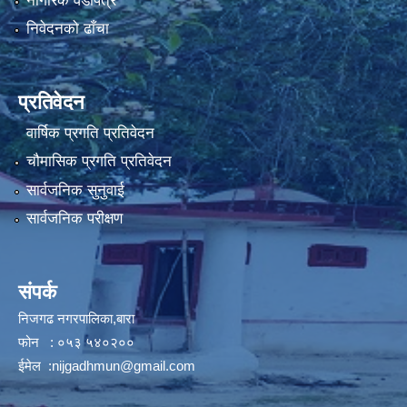
नागरिक वडापत्र
निवेदनको ढाँचा
प्रतिवेदन
वार्षिक प्रगति प्रतिवेदन
चौमासिक प्रगति प्रतिवेदन
सार्वजनिक सुनुवाई
सार्वजनिक परीक्षण
संपर्क
निजगढ नगरपालिका,बारा
फोन : ०५३ ५४०२००
ईमेल :
nijgadhmun@gmail.com