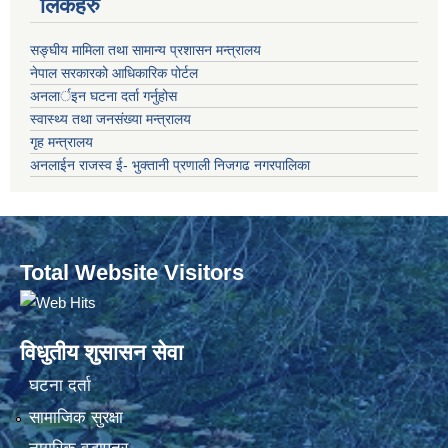
लिंकहरु
सङ्‍घीय मामिला तथा सामान्य प्रशासन मन्त्रालय
नेपाल सरकारको आधिकारिक पोर्टल
अनलार्इन घटना दर्ता गर्नुहोस
स्वास्थ्य तथा जनसंख्या मन्त्रालय
गृह मन्त्रालय
अनलाईन राजस्व ई- भुक्तानी प्रणाली निजगढ नगरपालिका
Total Website Visitors
विधुतीय शुसासन सेवा
घटना दर्ता
सामाजिक सुरक्षा