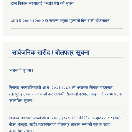
टोल बिकास स‌स्थालाई प‌र्स्ताव पेश गर्ने सूचना
अा‍ व २०७१।२०७२ मा सम्पन्न भएका भुक्तानी दिन वा‌की याेजनाहरु
सार्वजनिक खरीद / बोलपत्र सूचना
आशयको सूचना।
निजगढ नगरपालिाकको आ.ब. २०८३।०८४ को भरतगंज सिंगौल हाटबजार,
रतनपुर हाटबजार र कवाडी कर सम्बन्धी सिलबन्दी दरभाउ आव्हानको प्रथम पटक
प्रकाशित सूचना।
निजगढ नगरपालिकाको आ.ब. २०८३।०८४ को लागि निजगढ हाटबजार र (खसी,
बोका, कुखुरा, आदी) फोहोरमैलाको बोलपत्र आव्हान सम्बन्धी प्रथम पटक
प्रकाशित सूचना।