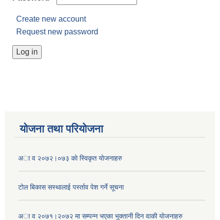
Create new account
Request new password
योजना तथा परियोजना
अा व २०७२।०७३ काे स्विकृत याेजनाहरु
टोल बिकास स‌स्थालाई प‌र्स्ताव पेश गर्ने सूचना
अा‍ व २०७१।२०७२ मा सम्पन्न भएका भुक्तानी दिन वा‌की याेजनाहरु