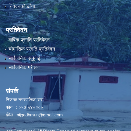
निवेदनको ढाँचा
प्रतिवेदन
वार्षिक प्रगति प्रतिवेदन
चौमासिक प्रगति प्रतिवेदन
सार्वजनिक सुनुवाई
सार्वजनिक परीक्षण
संपर्क
निजगढ नगरपालिका,बारा
फोन : ०५३ ५४०२००
ईमेल :
nijgadhmun@gmail.com