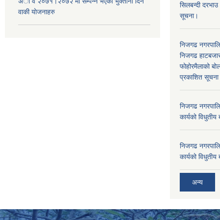
अा‍ व २०७१।२०७२ मा सम्पन्न भएका भुक्तानी दिन
सिलबन्दी दरभाउ
वा‌की याेजनाहरु
सूचना।
निजगढ नगरपाल
निजगढ हाटबजार 
फोहोरमैलाको बोल
प्रकाशित सूचन
निजगढ नगरपालि
कार्यको विधुतीय 
निजगढ नगरपालि
कार्यको विधुतीय 
अन्य