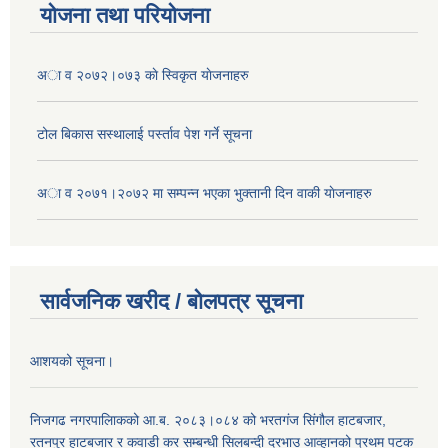
योजना तथा परियोजना
अा व २०७२।०७३ काे स्विकृत याेजनाहरु
टोल बिकास स‌स्थालाई प‌र्स्ताव पेश गर्ने सूचना
अा‍ व २०७१।२०७२ मा सम्पन्न भएका भुक्तानी दिन वा‌की याेजनाहरु
सार्वजनिक खरीद / बोलपत्र सूचना
आशयको सूचना।
निजगढ नगरपालिाकको आ.ब. २०८३।०८४ को भरतगंज सिंगौल हाटबजार,
रतनपुर हाटबजार र कवाडी कर सम्बन्धी सिलबन्दी दरभाउ आव्हानको प्रथम पटक