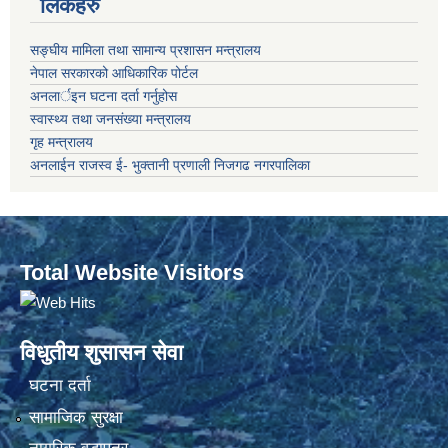
लिंकहरु
सङ्‍घीय मामिला तथा सामान्य प्रशासन मन्त्रालय
नेपाल सरकारको आधिकारिक पोर्टल
अनलार्इन घटना दर्ता गर्नुहोस
स्वास्थ्य तथा जनसंख्या मन्त्रालय
गृह मन्त्रालय
अनलाईन राजस्व ई- भुक्तानी प्रणाली निजगढ नगरपालिका
Total Website Visitors
विधुतीय शुसासन सेवा
घटना दर्ता
सामाजिक सुरक्षा