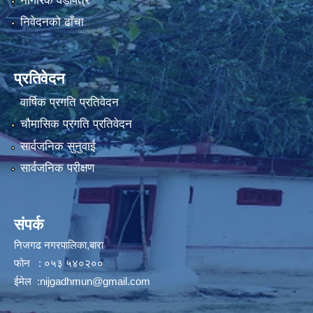
नागरिक वडापत्र
निवेदनको ढाँचा
प्रतिवेदन
वार्षिक प्रगति प्रतिवेदन
चौमासिक प्रगति प्रतिवेदन
सार्वजनिक सुनुवाई
सार्वजनिक परीक्षण
संपर्क
निजगढ नगरपालिका,बारा
फोन : ०५३ ५४०२००
ईमेल :
nijgadhmun@gmail.com