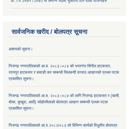
अा‍ व २०७१।२०७२ मा सम्पन्न भएका भुक्तानी दिन वा‌की याेजनाहरु
सार्वजनिक खरीद / बोलपत्र सूचना
आशयको सूचना।
निजगढ नगरपालिाकको आ.ब. २०८३।०८४ को भरतगंज सिंगौल हाटबजार,
रतनपुर हाटबजार र कवाडी कर सम्बन्धी सिलबन्दी दरभाउ आव्हानको प्रथम पटक
प्रकाशित सूचना।
निजगढ नगरपालिकाको आ.ब. २०८३।०८४ को लागि निजगढ हाटबजार र (खसी,
बोका, कुखुरा, आदी) फोहोरमैलाको बोलपत्र आव्हान सम्बन्धी प्रथम पटक
प्रकाशित सूचना।
निजगढ नगरपालिकाको आ.व.२०८२/०८३ को विभिन्न कार्यको विधुतीय बोलपत्र