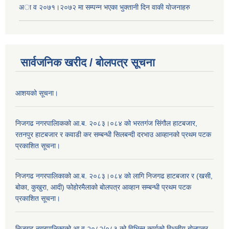
अा‍ व २०७१।२०७२ मा सम्पन्न भएका भुक्तानी दिन वा‌की याेजनाहरु
सार्वजनिक खरीद / बोलपत्र सूचना
आशयको सूचना।
निजगढ नगरपालिाकको आ.ब. २०८३।०८४ को भरतगंज सिंगौल हाटबजार,
रतनपुर हाटबजार र कवाडी कर सम्बन्धी सिलबन्दी दरभाउ आव्हानको प्रथम पटक
प्रकाशित सूचना।
निजगढ नगरपालिकाको आ.ब. २०८३।०८४ को लागि निजगढ हाटबजार र (खसी,
बोका, कुखुरा, आदी) फोहोरमैलाको बोलपत्र आव्हान सम्बन्धी प्रथम पटक
प्रकाशित सूचना।
निजगढ नगरपालिकाको आ.व.२०८२/०८३ को विभिन्न कार्यको विधुतीय बोलपत्र