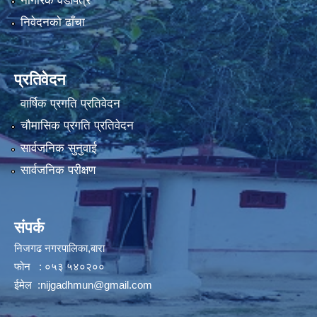
नागरिक वडापत्र
निवेदनको ढाँचा
प्रतिवेदन
वार्षिक प्रगति प्रतिवेदन
चौमासिक प्रगति प्रतिवेदन
सार्वजनिक सुनुवाई
सार्वजनिक परीक्षण
संपर्क
निजगढ नगरपालिका,बारा
फोन : ०५३ ५४०२००
ईमेल :
nijgadhmun@gmail.com