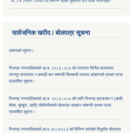
अा‍ व २०७१।२०७२ मा सम्पन्न भएका भुक्तानी दिन वा‌की याेजनाहरु
सार्वजनिक खरीद / बोलपत्र सूचना
आशयको सूचना।
निजगढ नगरपालिाकको आ.ब. २०८३।०८४ को भरतगंज सिंगौल हाटबजार,
रतनपुर हाटबजार र कवाडी कर सम्बन्धी सिलबन्दी दरभाउ आव्हानको प्रथम पटक
प्रकाशित सूचना।
निजगढ नगरपालिकाको आ.ब. २०८३।०८४ को लागि निजगढ हाटबजार र (खसी,
बोका, कुखुरा, आदी) फोहोरमैलाको बोलपत्र आव्हान सम्बन्धी प्रथम पटक
प्रकाशित सूचना।
निजगढ नगरपालिकाको आ.व.२०८२/०८३ को विभिन्न कार्यको विधुतीय बोलपत्र