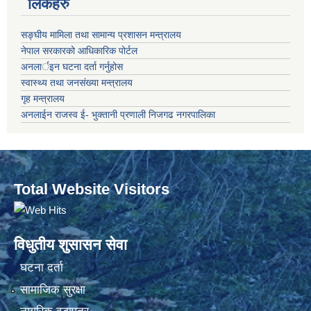
लिंकहरु
सङ्‍घीय मामिला तथा सामान्य प्रशासन मन्त्रालय
नेपाल सरकारको आधिकारिक पोर्टल
अनलार्इन घटना दर्ता गर्नुहोस
स्वास्थ्य तथा जनसंख्या मन्त्रालय
गृह मन्त्रालय
अनलाईन राजस्व ई- भुक्तानी प्रणाली निजगढ नगरपालिका
Total Website Visitors
विधुतीय शुसासन सेवा
घटना दर्ता
सामाजिक सुरक्षा