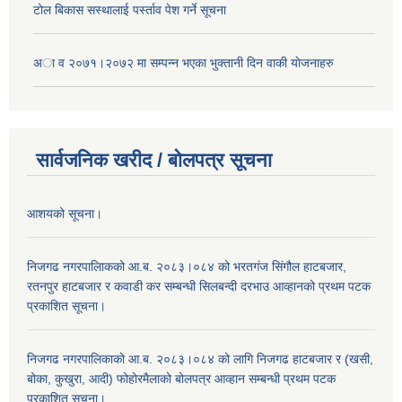
टोल बिकास स‌स्थालाई प‌र्स्ताव पेश गर्ने सूचना
अा‍ व २०७१।२०७२ मा सम्पन्न भएका भुक्तानी दिन वा‌की याेजनाहरु
सार्वजनिक खरीद / बोलपत्र सूचना
आशयको सूचना।
निजगढ नगरपालिाकको आ.ब. २०८३।०८४ को भरतगंज सिंगौल हाटबजार,
रतनपुर हाटबजार र कवाडी कर सम्बन्धी सिलबन्दी दरभाउ आव्हानको प्रथम पटक
प्रकाशित सूचना।
निजगढ नगरपालिकाको आ.ब. २०८३।०८४ को लागि निजगढ हाटबजार र (खसी,
बोका, कुखुरा, आदी) फोहोरमैलाको बोलपत्र आव्हान सम्बन्धी प्रथम पटक
प्रकाशित सूचना।