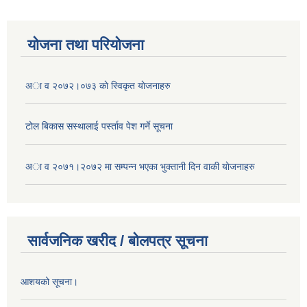
योजना तथा परियोजना
अा व २०७२।०७३ काे स्विकृत याेजनाहरु
टोल बिकास स‌स्थालाई प‌र्स्ताव पेश गर्ने सूचना
अा‍ व २०७१।२०७२ मा सम्पन्न भएका भुक्तानी दिन वा‌की याेजनाहरु
सार्वजनिक खरीद / बोलपत्र सूचना
आशयको सूचना।