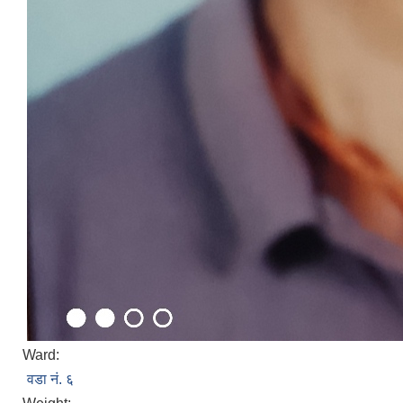
Ward:
वडा नं. ६