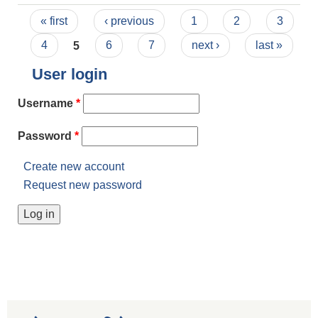
Pages
« first
‹ previous
1
2
3
4
5
6
7
next ›
last »
User login
Username
*
Password
*
Create new account
Request new password