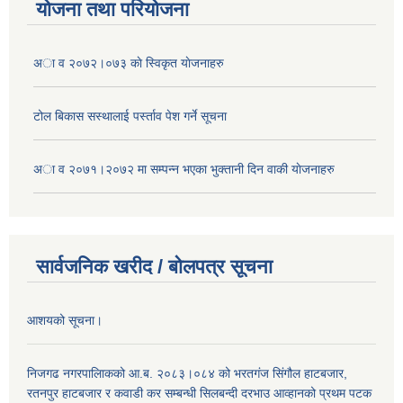
योजना तथा परियोजना
अा व २०७२।०७३ काे स्विकृत याेजनाहरु
टोल बिकास स‌स्थालाई प‌र्स्ताव पेश गर्ने सूचना
अा‍ व २०७१।२०७२ मा सम्पन्न भएका भुक्तानी दिन वा‌की याेजनाहरु
सार्वजनिक खरीद / बोलपत्र सूचना
आशयको सूचना।
निजगढ नगरपालिाकको आ.ब. २०८३।०८४ को भरतगंज सिंगौल हाटबजार,
रतनपुर हाटबजार र कवाडी कर सम्बन्धी सिलबन्दी दरभाउ आव्हानको प्रथम पटक