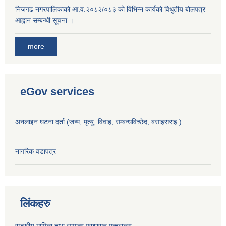
निजगढ नगरपालिकाको आ.व.२०८२/०८३ को विभिन्न कार्यको विधुतीय बोलपत्र
आह्वान सम्बन्धी सूचना ।
more
eGov services
अनलाइन घटना दर्ता (जन्म, मृत्यु, विवाह, सम्बन्धविच्छेद, बसाइसराइ )
नागरिक वडापत्र
लिंकहरु
सङ्‍घीय मामिला तथा सामान्य प्रशासन मन्त्रालय