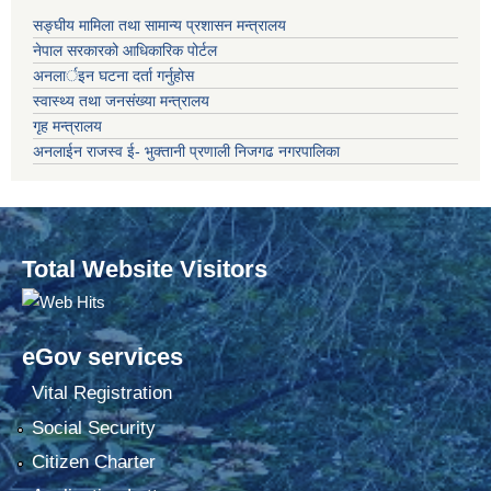
सङ्‍घीय मामिला तथा सामान्य प्रशासन मन्त्रालय
नेपाल सरकारको आधिकारिक पोर्टल
अनलार्इन घटना दर्ता गर्नुहोस
स्वास्थ्य तथा जनसंख्या मन्त्रालय
गृह मन्त्रालय
अनलाईन राजस्व ई- भुक्तानी प्रणाली निजगढ नगरपालिका
Total Website Visitors
eGov services
Vital Registration
Social Security
Citizen Charter