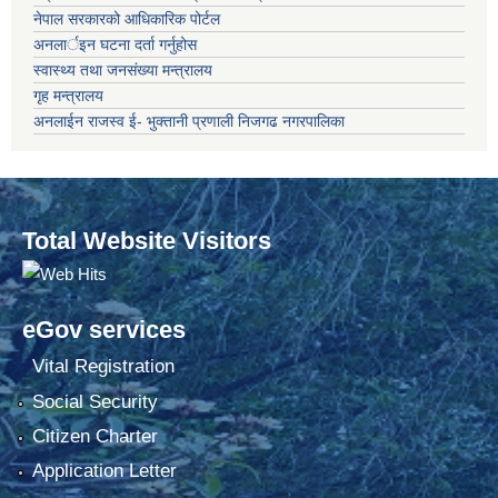
नेपाल सरकारको आधिकारिक पोर्टल
अनलार्इन घटना दर्ता गर्नुहोस
स्वास्थ्य तथा जनसंख्या मन्त्रालय
गृह मन्त्रालय
अनलाईन राजस्व ई- भुक्तानी प्रणाली निजगढ नगरपालिका
Total Website Visitors
eGov services
Vital Registration
Social Security
Citizen Charter
Application Letter